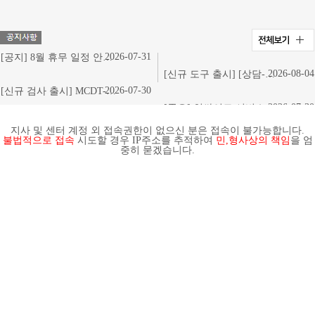
2026-07-31
[공지] 8월 휴무 일정 안내 (택배 쉬는 날, 광복절 대체 공휴일)
2026-08-04
[신규 도구 출시] [상담-소통] 4가지 심리치료 이론별 핵심질문카드
2026-07-30
[신규 검사 출시] MCDT-U 다차원 진로진단검사
2026-07-30
[중요] 인싸이트 서비스 일시 중지 안내 (8/22 토 23:50~8/23 일 23:50)
지사 및 센터 계정 외 접속권한이 없으신 분은 접속이 불가능합니다.
불법적으로 접속
시도할 경우 IP주소를 추적하여
민,형사상의 책임
을 엄
중히 묻겠습니다.